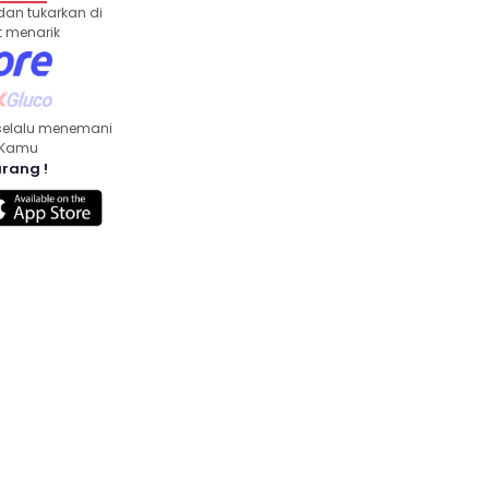
dan tukarkan di
 menarik
selalu menemani
n Kamu
rang !